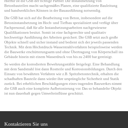
Hierfür ist die GSB der richtige Partner. Die Instandsetzung von
Betonbauteilen macht sachgemäßes Planen, eine qualifizierte Bauleitung
und handwerkliches Können in der Bauausführung notwendig.
Die GSB hat sich auf die Bearbeitung von Beton, insbesondere auf die
Betoninstandsetzung im Hoch- und Tiefbau spezialisiert und verfügt über
Fachpersonal, daß für alle Instandsetzungsarbeiten nachgewiesene
Qualifikationen besitzt. Somit ist eine fachgerechte und qualitativ
hochwertige Ausführung der Arbeiten gesichert. Die GSB setzt auch große
Objekte schnell und sicher instand und bedient sich der jeweils passenden
Technik. Mit dem Höchstdruck-Wasserstrahlverfahren beispielsweise werden
die Bauwerke erschütterungsarm und ohne Übertragung von Körperschall ins
Gebäude hinein mit einem Wasserdruck von bis zu 2400 bar gereinigt.
So werden die korrodierten Bewehrungsstähle freigelegt. Eine Behandlung
mit dem Sandstrahl löst dann Rostteile und Korrosionsbildungen. Durch den
Einsatz von bewährten Verfahren wie z.B. Spritzbetontechnik, erhalten die
schadhaften Bauteile dann wieder ihre ursprüngliche Sicherheit und Statik
zurück. Bei erheblichen Beschädigungen eines tragenden Bauwerkes nimmt
die GSB auch eine komplette Aufbetonierung vor. Das so behandelte Objekt
ist nun dauerhaft gegen Umwelteinflüsse geschützt.
Kontaktieren Sie uns